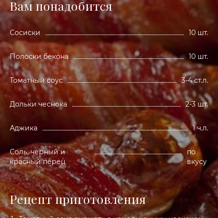
Вам понадобится
Сосиски
10 шт.
Полоски бекона
10 шт.
Томатный соус
3-4 ст.л.
Дольки чеснока
2-3 шт.
Аджика
1 ч.л.
Соль, черный и
по
красный перец
вкусу
Рецепт приготовления