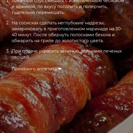
Томатный соус смешать с измельченным чесноком
и аджикой, по вкусу посолить и поперчить,
На сосисках сделать неглубокие надрезы,
замариновать в приготовленном маринаде на 30-
40 минут. После обернуть полосками бекона и
обжарить на гриле до золотистого цвета.
При подаче украсить зеленью, дольками печеных
овощей.
Приятного аппетита!❤
приезжайте
Котлас, Смольникова 4
звоните