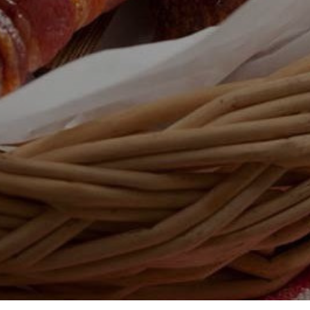
+7 81837 5-21-22
Пн-Чт с 7:00 до 22:00
Пт с 9:00 до 15:30
пишите
marketing@mkstrela.ru
Компания
Партнерам
Каталог
Вакансии
Блог
Контакты
© 2026 Мясная компания «Стрела»
Политика конфиденциальности